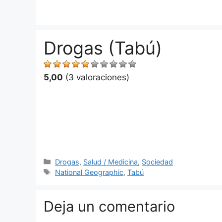
Saltar
al
contenido
Drogas (Tabú)
5,00
(3 valoraciones)
Categorías
Drogas
,
Salud / Medicina
,
Sociedad
Etiquetas
National Geographic
,
Tabú
Deja un comentario