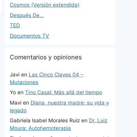
Cosmos (Versión extendida)
Después De…
TED
Documentos TV
Comentarios y opiniones
Javi
en
Las Cinco Claves 04 –
Mutaciones
Yo
en
Tino Casal: Más allá del tiempo
Mavi
en
Diana, nuestra madre: su vida y
legado
Gabriela Isabel Morales Ruiz
en
Dr. Luiz
Moura: Autohemoterapia