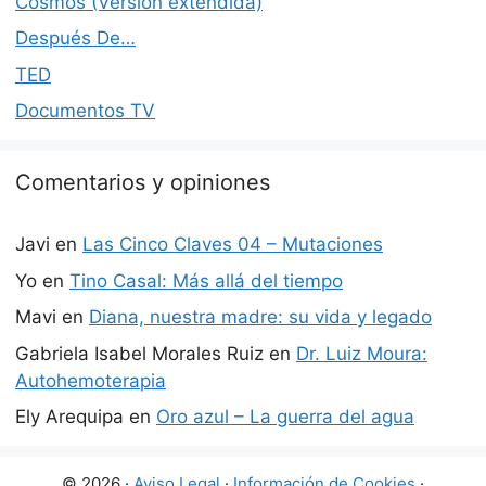
Cosmos (Versión extendida)
Después De…
TED
Documentos TV
Comentarios y opiniones
Javi
en
Las Cinco Claves 04 – Mutaciones
Yo
en
Tino Casal: Más allá del tiempo
Mavi
en
Diana, nuestra madre: su vida y legado
Gabriela Isabel Morales Ruiz
en
Dr. Luiz Moura:
Autohemoterapia
Ely Arequipa
en
Oro azul – La guerra del agua
© 2026 ·
Aviso Legal
·
Información de Cookies
·