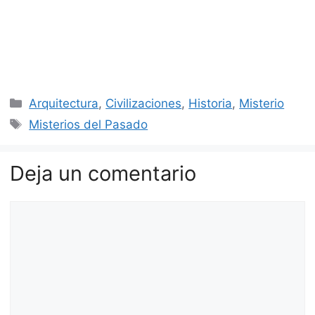
Categorías
Arquitectura
,
Civilizaciones
,
Historia
,
Misterio
Etiquetas
Misterios del Pasado
Deja un comentario
Comentario