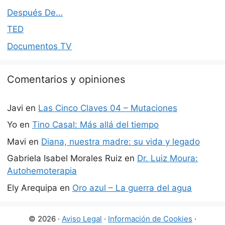
Después De…
TED
Documentos TV
Comentarios y opiniones
Javi
en
Las Cinco Claves 04 – Mutaciones
Yo
en
Tino Casal: Más allá del tiempo
Mavi
en
Diana, nuestra madre: su vida y legado
Gabriela Isabel Morales Ruiz
en
Dr. Luiz Moura:
Autohemoterapia
Ely Arequipa
en
Oro azul – La guerra del agua
© 2026 ·
Aviso Legal
·
Información de Cookies
·