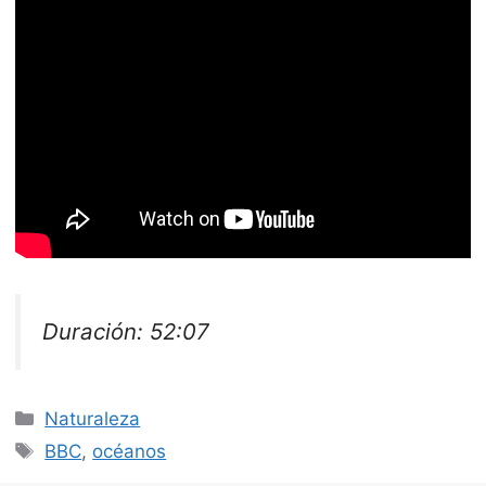
Duración: 52:07
Categorías
Naturaleza
Etiquetas
BBC
,
océanos