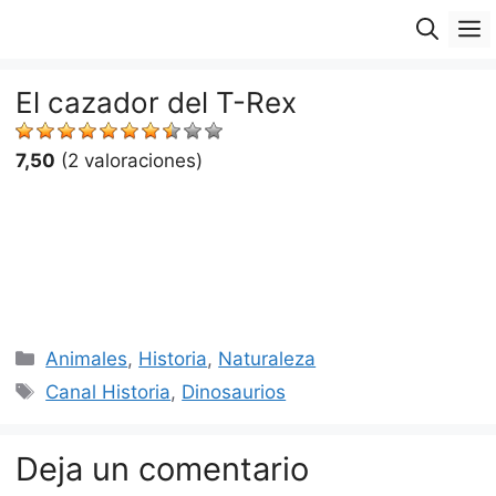
Saltar
M
al
contenido
El cazador del T-Rex
7,50
(2 valoraciones)
Categorías
Animales
,
Historia
,
Naturaleza
Etiquetas
Canal Historia
,
Dinosaurios
Deja un comentario