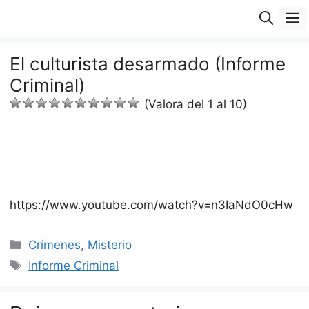
Saltar
M
al
contenido
El culturista desarmado (Informe
Criminal)
(Valora del 1 al 10)
https://www.youtube.com/watch?v=n3IaNdO0cHw
Categorías
Crímenes
,
Misterio
Etiquetas
Informe Criminal