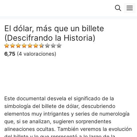
Saltar
M
al
contenido
El dólar, más que un billete
(Descifrando la Historia)
6,75
(4 valoraciones)
Este documental desvela el significado de la
simbología del billete de dólar, descubriendo
elementos muy intrigantes y series de numerología
que, si se analizan, sugieren sorprendentes
alineaciones ocultas. También veremos la evolución
del billete y lo que representó a lo largo de la