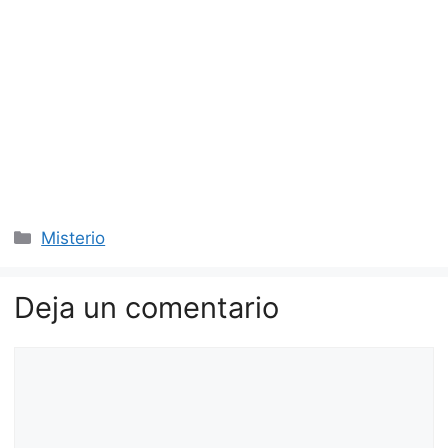
Categorías
Misterio
Deja un comentario
Comentario