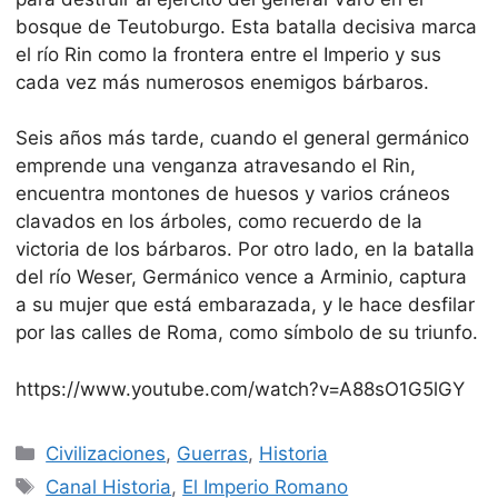
bosque de Teutoburgo. Esta batalla decisiva marca
el rí­o Rin como la frontera entre el Imperio y sus
cada vez más numerosos enemigos bárbaros.
Seis años más tarde, cuando el general germánico
emprende una venganza atravesando el Rin,
encuentra montones de huesos y varios cráneos
clavados en los árboles, como recuerdo de la
victoria de los bárbaros. Por otro lado, en la batalla
del rí­o Weser, Germánico vence a Arminio, captura
a su mujer que está embarazada, y le hace desfilar
por las calles de Roma, como sí­mbolo de su triunfo.
https://www.youtube.com/watch?v=A88sO1G5lGY
Categorías
Civilizaciones
,
Guerras
,
Historia
Etiquetas
Canal Historia
,
El Imperio Romano