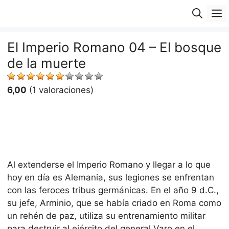
Saltar
M
al
contenido
El Imperio Romano 04 – El bosque
de la muerte
6,00
(1 valoraciones)
Al extenderse el Imperio Romano y llegar a lo que
hoy en dí­a es Alemania, sus legiones se enfrentan
con las feroces tribus germánicas. En el año 9 d.C.,
su jefe, Arminio, que se habí­a criado en Roma como
un rehén de paz, utiliza su entrenamiento militar
para destruir al ejército del general Varo en el