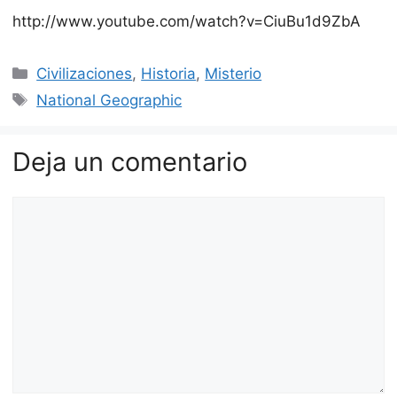
http://www.youtube.com/watch?v=CiuBu1d9ZbA
Categorías
Civilizaciones
,
Historia
,
Misterio
Etiquetas
National Geographic
Deja un comentario
Comentario