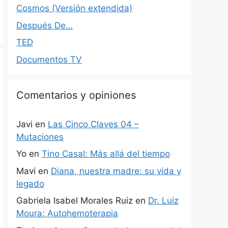
Cosmos (Versión extendida)
Después De…
TED
Documentos TV
Comentarios y opiniones
Javi
en
Las Cinco Claves 04 –
Mutaciones
Yo
en
Tino Casal: Más allá del tiempo
Mavi
en
Diana, nuestra madre: su vida y
legado
Gabriela Isabel Morales Ruiz
en
Dr. Luiz
Moura: Autohemoterapia