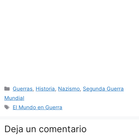
Categorías
Guerras
,
Historia
,
Nazismo
,
Segunda Guerra
Mundial
Etiquetas
El Mundo en Guerra
Deja un comentario