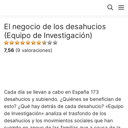
Saltar
M
al
contenido
El negocio de los desahucios
(Equipo de Investigación)
7,56
(9 valoraciones)
Cada día se llevan a cabo en España 173
desahucios y subiendo. ¿Quiénes se benefician de
esto? ¿Qué hay detrás de cada desahucio? «Equipo
de Investigación» analiza el trasfondo de los
desahucios y los movimientos sociales que han
surgido en apoyo de las familias que a causa de la