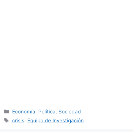
Categorías
Economía
,
Política
,
Sociedad
Etiquetas
crisis
,
Equipo de Investigación