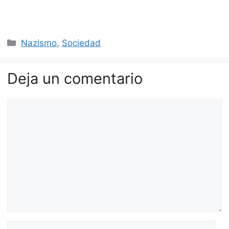
Categorías
Nazismo
,
Sociedad
Deja un comentario
Comentario
Nombre