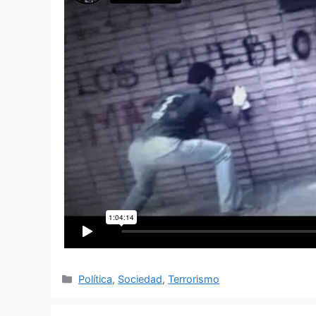
Categorías
Política
,
Sociedad
,
Terrorismo