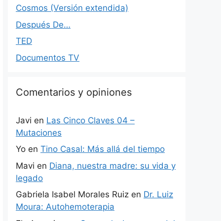
Cosmos (Versión extendida)
Después De…
TED
Documentos TV
Comentarios y opiniones
Javi
en
Las Cinco Claves 04 –
Mutaciones
Yo
en
Tino Casal: Más allá del tiempo
Mavi
en
Diana, nuestra madre: su vida y
legado
Gabriela Isabel Morales Ruiz
en
Dr. Luiz
Moura: Autohemoterapia