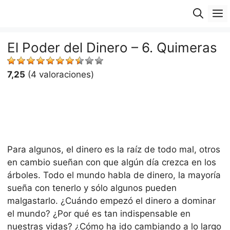
Saltar
M
al
contenido
El Poder del Dinero – 6. Quimeras
7,25
(4 valoraciones)
Para algunos, el dinero es la raí­z de todo mal, otros
en cambio sueñan con que algún dí­a crezca en los
árboles. Todo el mundo habla de dinero, la mayorí­a
sueña con tenerlo y sólo algunos pueden
malgastarlo. ¿Cuándo empezó el dinero a dominar
el mundo? ¿Por qué es tan indispensable en
nuestras vidas? ¿Cómo ha ido cambiando a lo largo