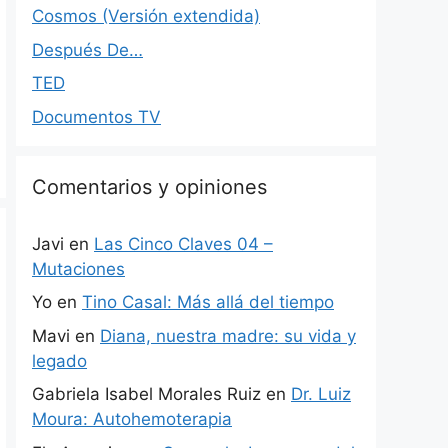
Cosmos (Versión extendida)
Después De…
TED
Documentos TV
Comentarios y opiniones
Javi
en
Las Cinco Claves 04 –
Mutaciones
Yo
en
Tino Casal: Más allá del tiempo
Mavi
en
Diana, nuestra madre: su vida y
legado
Gabriela Isabel Morales Ruiz
en
Dr. Luiz
Moura: Autohemoterapia