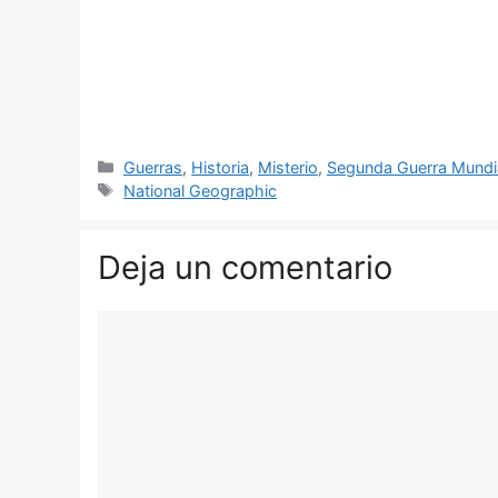
Categorías
Guerras
,
Historia
,
Misterio
,
Segunda Guerra Mundi
Etiquetas
National Geographic
Deja un comentario
Comentario