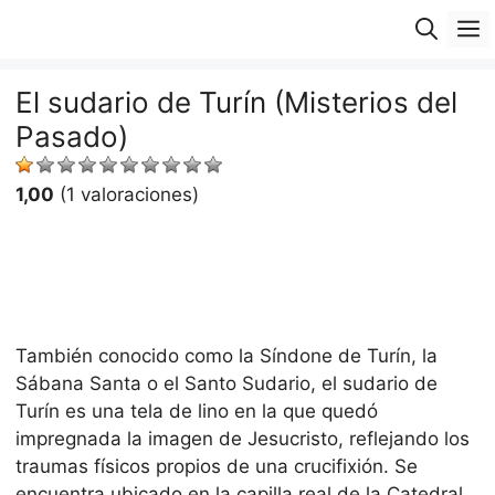
Saltar
M
al
contenido
El sudario de Turín (Misterios del
Pasado)
1,00
(1 valoraciones)
También conocido como la Síndone de Turín, la
Sábana Santa o el Santo Sudario, el sudario de
Turín es una tela de lino en la que quedó
impregnada la imagen de Jesucristo, reflejando los
traumas físicos propios de una crucifixión. Se
encuentra ubicado en la capilla real de la Catedral