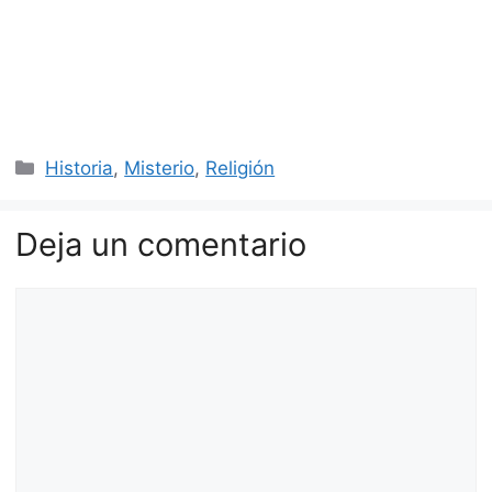
Categorías
Historia
,
Misterio
,
Religión
Deja un comentario
Comentario