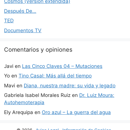
Cosmos (Versión extendida)
Después De…
TED
Documentos TV
Comentarios y opiniones
Javi
en
Las Cinco Claves 04 – Mutaciones
Yo
en
Tino Casal: Más allá del tiempo
Mavi
en
Diana, nuestra madre: su vida y legado
Gabriela Isabel Morales Ruiz
en
Dr. Luiz Moura:
Autohemoterapia
Ely Arequipa
en
Oro azul – La guerra del agua