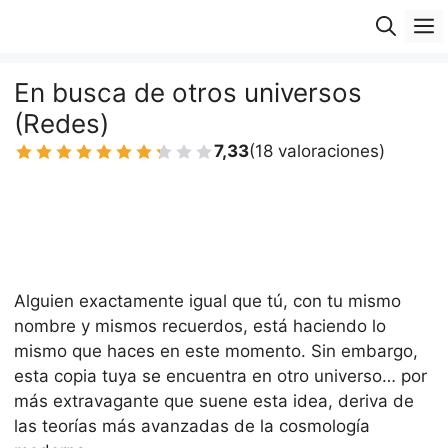
Saltar
M
al
contenido
En busca de otros universos
(Redes)
7,33
(18 valoraciones)
1 Estrella
2 Estrellas
3 Estrellas
4 Estrellas
5 Estrellas
6 Estrellas
7 Estrellas
8 Estrellas
9 Estrellas
10 Estrellas
Alguien exactamente igual que tú, con tu mismo
nombre y mismos recuerdos, está haciendo lo
mismo que haces en este momento. Sin embargo,
esta copia tuya se encuentra en otro universo… por
más extravagante que suene esta idea, deriva de
las teorías más avanzadas de la cosmología