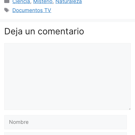
Ciencia
,
Misterio
,
Naturaleza
Etiquetas
Documentos TV
Deja un comentario
Comentario
Nombre