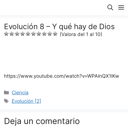
Saltar
M
al
contenido
Evolución 8 – Y qué hay de Dios
(Valora del 1 al 10)
https://www.youtube.com/watch?v=WPAInQX1lKw
Categorías
Ciencia
Etiquetas
Evolución [2]
Deja un comentario