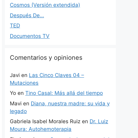
Cosmos (Versión extendida)
Después De…
TED
Documentos TV
Comentarios y opiniones
Javi
en
Las Cinco Claves 04 –
Mutaciones
Yo
en
Tino Casal: Más allá del tiempo
Mavi
en
Diana, nuestra madre: su vida y
legado
Gabriela Isabel Morales Ruiz
en
Dr. Luiz
Moura: Autohemoterapia