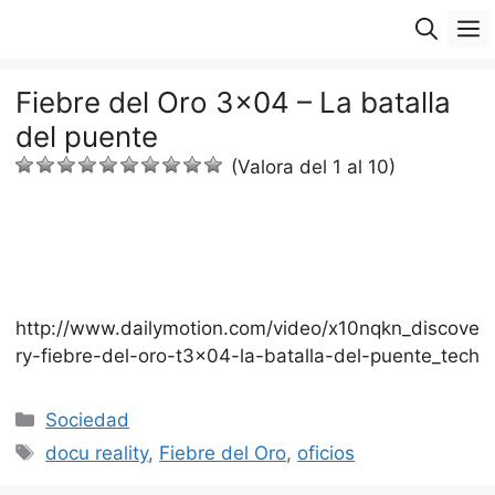
Saltar
M
al
contenido
Fiebre del Oro 3×04 – La batalla
del puente
(Valora del 1 al 10)
http://www.dailymotion.com/video/x10nqkn_discove
ry-fiebre-del-oro-t3x04-la-batalla-del-puente_tech
Categorías
Sociedad
Etiquetas
docu reality
,
Fiebre del Oro
,
oficios