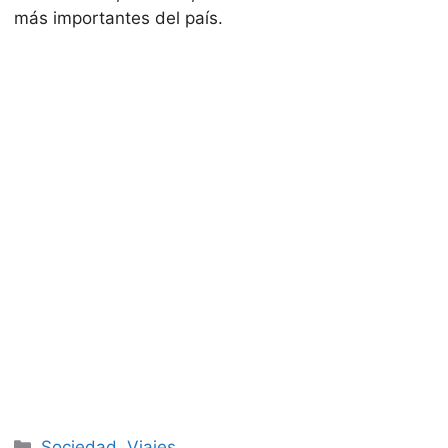
más importantes del país.
Categorías
Sociedad
,
Viajes