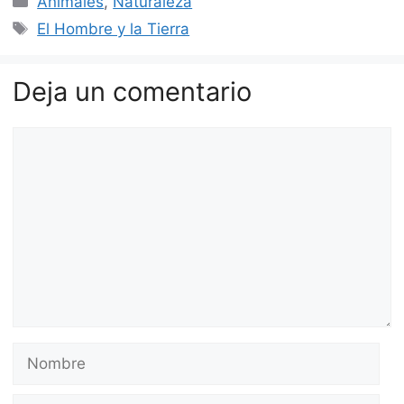
Animales
,
Naturaleza
Etiquetas
El Hombre y la Tierra
Deja un comentario
Comentario
Nombre
Correo