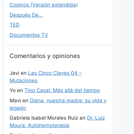
Cosmos (Versión extendida)
Después De…
TED
Documentos TV
Comentarios y opiniones
Javi
en
Las Cinco Claves 04 –
Mutaciones
Yo
en
Tino Casal: Más allá del tiempo
Mavi
en
Diana, nuestra madre: su vida y
legado
Gabriela Isabel Morales Ruiz
en
Dr. Luiz
Moura: Autohemoterapia