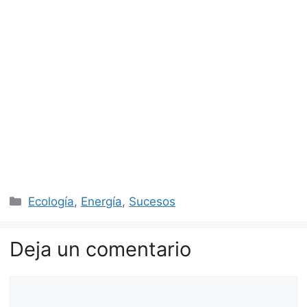
Categorías
Ecología
,
Energía
,
Sucesos
Deja un comentario
Comentario