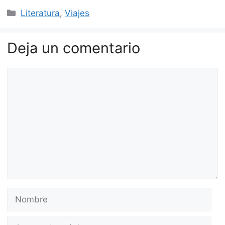
Categorías
Literatura
,
Viajes
Deja un comentario
Comentario
Nombre
Correo