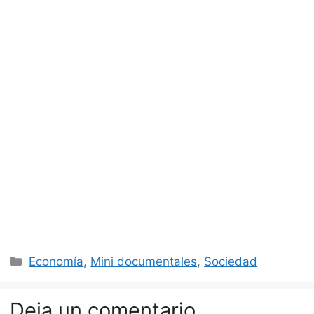
Categorías
Economía
,
Mini documentales
,
Sociedad
Deja un comentario