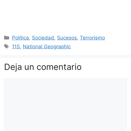
Categorías
Política
,
Sociedad
,
Sucesos
,
Terrorismo
Etiquetas
11S
,
National Geographic
Deja un comentario
Comentario