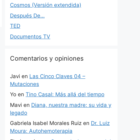
Cosmos (Versión extendida)
Después De…
TED
Documentos TV
Comentarios y opiniones
Javi
en
Las Cinco Claves 04 –
Mutaciones
Yo
en
Tino Casal: Más allá del tiempo
Mavi
en
Diana, nuestra madre: su vida y
legado
Gabriela Isabel Morales Ruiz
en
Dr. Luiz
Moura: Autohemoterapia