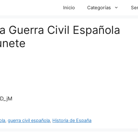
Inicio
Categorías
Ser
a Guerra Civil Española
unete
MD_jM
ola
,
guerra civil española
,
Historia de España