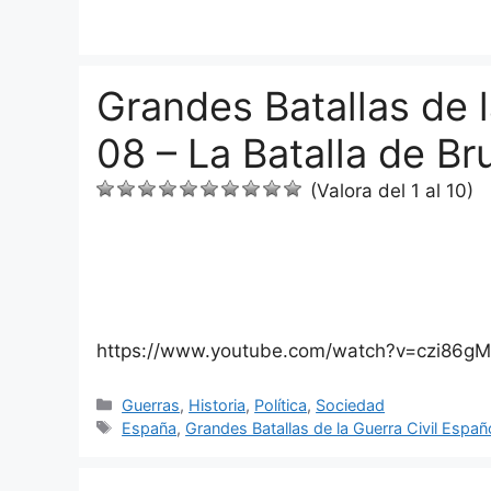
Saltar
al
contenido
Grandes Batallas de l
08 – La Batalla de Br
(Valora del 1 al 10)
https://www.youtube.com/watch?v=czi86g
Categorías
Guerras
,
Historia
,
Política
,
Sociedad
Etiquetas
España
,
Grandes Batallas de la Guerra Civil Españ