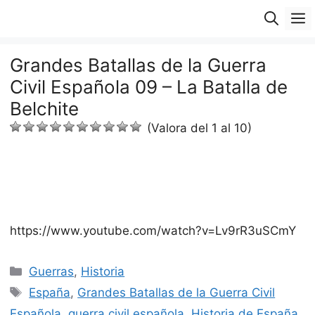
Saltar
M
al
contenido
Grandes Batallas de la Guerra
Civil Española 09 – La Batalla de
Belchite
(Valora del 1 al 10)
https://www.youtube.com/watch?v=Lv9rR3uSCmY
Categorías
Guerras
,
Historia
Etiquetas
España
,
Grandes Batallas de la Guerra Civil
Española
,
guerra civil española
,
Historia de España