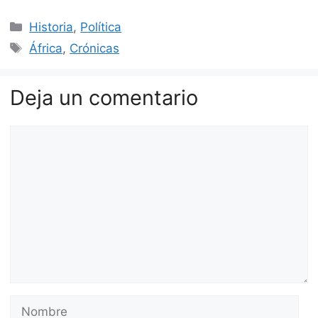
Categorías
Historia
,
Política
Etiquetas
África
,
Crónicas
Deja un comentario
Comentario
Nombre