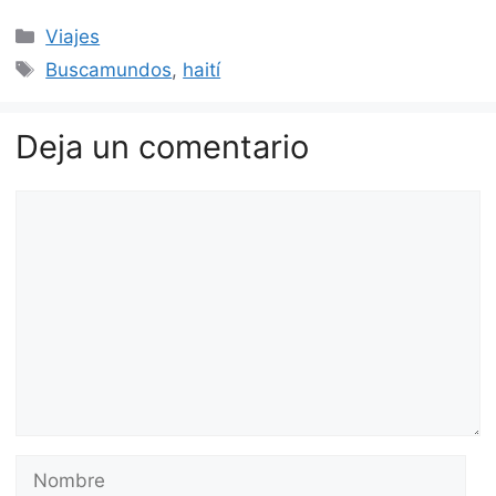
Categorías
Viajes
Etiquetas
Buscamundos
,
haití
Deja un comentario
Comentario
Nombre