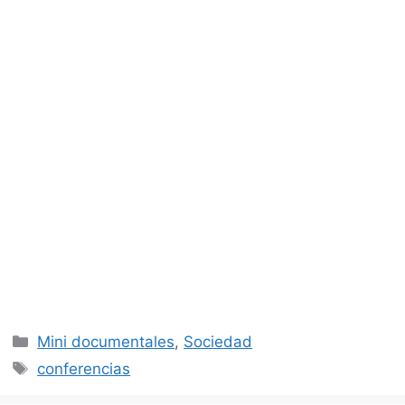
Categorías
Mini documentales
,
Sociedad
Etiquetas
conferencias