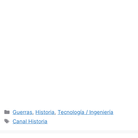
Categorías
Guerras
,
Historia
,
Tecnología / Ingeniería
Etiquetas
Canal Historia