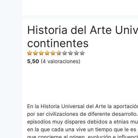
Saltar
al
contenido
Historia del Arte Univ
continentes
5,50
(4 valoraciones)
En la Historia Universal del Arte la aportac
por ser civilizaciones de diferente desarroll
episodios muy dispares debidos a etnias muy
en la que cada una vive un tiempo que le es 
que concierne al origen, evolución e influenc