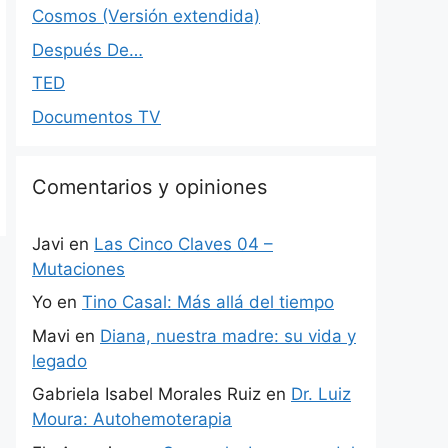
Cosmos (Versión extendida)
Después De…
TED
Documentos TV
Comentarios y opiniones
Javi
en
Las Cinco Claves 04 –
Mutaciones
Yo
en
Tino Casal: Más allá del tiempo
Mavi
en
Diana, nuestra madre: su vida y
legado
Gabriela Isabel Morales Ruiz
en
Dr. Luiz
Moura: Autohemoterapia