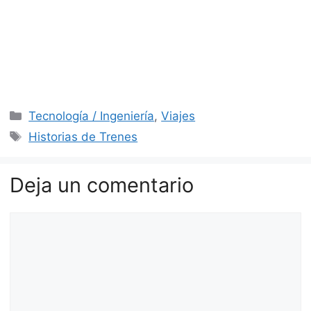
Categorías
Tecnología / Ingeniería
,
Viajes
Etiquetas
Historias de Trenes
Deja un comentario
Comentario