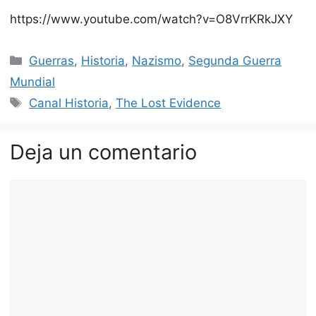
https://www.youtube.com/watch?v=O8VrrKRkJXY
Categorías
Guerras
,
Historia
,
Nazismo
,
Segunda Guerra
Mundial
Etiquetas
Canal Historia
,
The Lost Evidence
Deja un comentario
Comentario