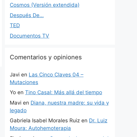
Cosmos (Versión extendida)
Después De…
TED
Documentos TV
Comentarios y opiniones
Javi
en
Las Cinco Claves 04 –
Mutaciones
Yo
en
Tino Casal: Más allá del tiempo
Mavi
en
Diana, nuestra madre: su vida y
legado
Gabriela Isabel Morales Ruiz
en
Dr. Luiz
Moura: Autohemoterapia