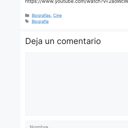
https://www.youtube.com/watch?v=2aoWc
Categorías
Biografías
,
Cine
Etiquetas
Biografía
Deja un comentario
Comentario
Nombre