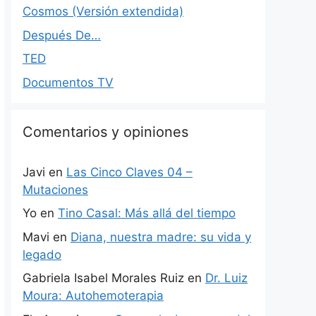
Cosmos (Versión extendida)
Después De…
TED
Documentos TV
Comentarios y opiniones
Javi
en
Las Cinco Claves 04 –
Mutaciones
Yo
en
Tino Casal: Más allá del tiempo
Mavi
en
Diana, nuestra madre: su vida y
legado
Gabriela Isabel Morales Ruiz
en
Dr. Luiz
Moura: Autohemoterapia