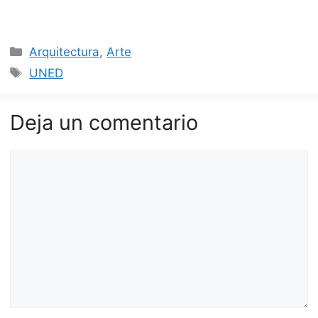
Categorías
Arquitectura
,
Arte
Etiquetas
UNED
Deja un comentario
Comentario