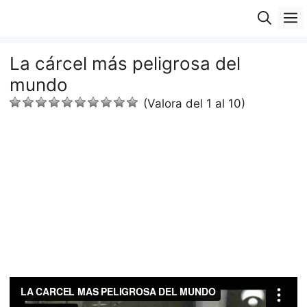
Saltar
M
al
contenido
La cárcel más peligrosa del
mundo
(Valora del 1 al 10)