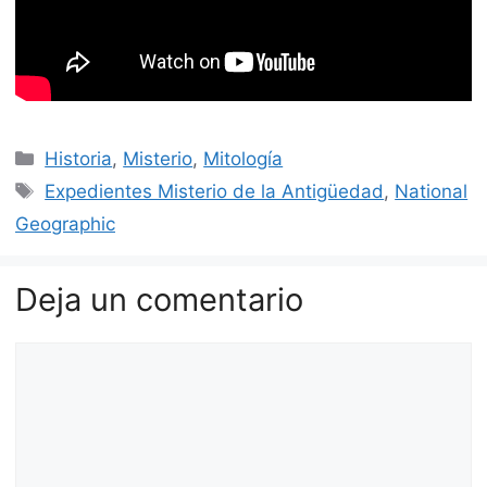
Categorías
Historia
,
Misterio
,
Mitología
Etiquetas
Expedientes Misterio de la Antigüedad
,
National
Geographic
Deja un comentario
Comentario