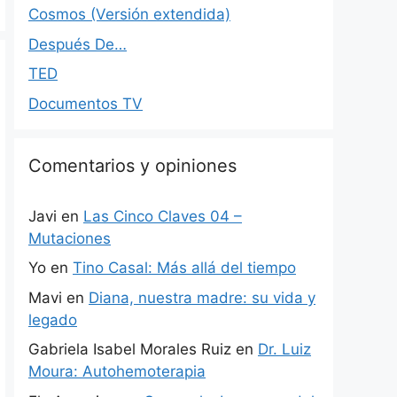
Cosmos (Versión extendida)
Después De…
TED
Documentos TV
Comentarios y opiniones
Javi
en
Las Cinco Claves 04 –
Mutaciones
Yo
en
Tino Casal: Más allá del tiempo
Mavi
en
Diana, nuestra madre: su vida y
legado
Gabriela Isabel Morales Ruiz
en
Dr. Luiz
Moura: Autohemoterapia