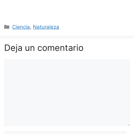
Categorías
Ciencia
,
Naturaleza
Deja un comentario
Comentario