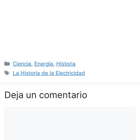
Categorías
Ciencia
,
Energía
,
Historia
Etiquetas
La Historia de la Electricidad
Deja un comentario
Comentario