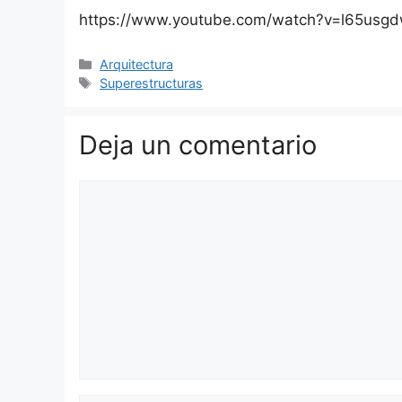
https://www.youtube.com/watch?v=l65usg
Categorías
Arquitectura
Etiquetas
Superestructuras
Deja un comentario
Comentario