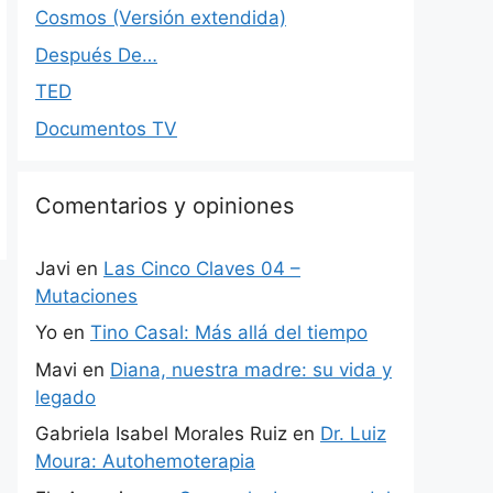
Cosmos (Versión extendida)
Después De…
TED
Documentos TV
Comentarios y opiniones
Javi
en
Las Cinco Claves 04 –
Mutaciones
Yo
en
Tino Casal: Más allá del tiempo
Mavi
en
Diana, nuestra madre: su vida y
legado
Gabriela Isabel Morales Ruiz
en
Dr. Luiz
Moura: Autohemoterapia