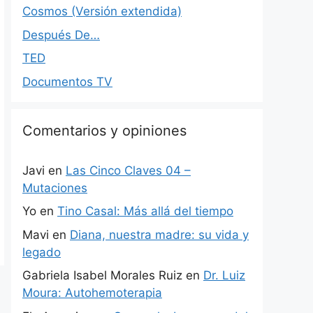
Cosmos (Versión extendida)
Después De…
TED
Documentos TV
Comentarios y opiniones
Javi
en
Las Cinco Claves 04 –
Mutaciones
Yo
en
Tino Casal: Más allá del tiempo
Mavi
en
Diana, nuestra madre: su vida y
legado
Gabriela Isabel Morales Ruiz
en
Dr. Luiz
Moura: Autohemoterapia