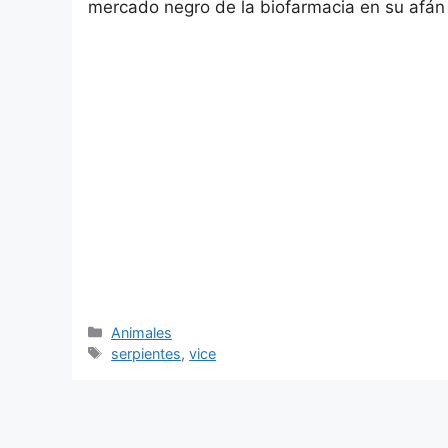
mercado negro de la biofarmacia en su afán
Categorías
Animales
Etiquetas
serpientes
,
vice