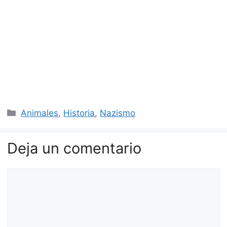
Categorías
Animales
,
Historia
,
Nazismo
Deja un comentario
Comentario